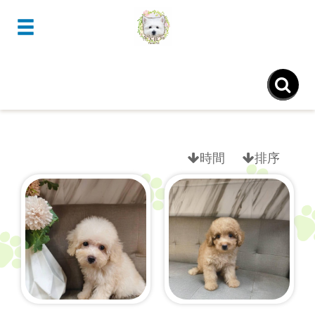
- ♡♡萬元特區(10000±) -
時間
排序