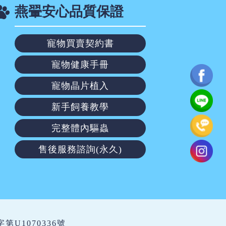
燕翬安心品質保證
寵物買賣契約書
寵物健康手冊
寵物晶片植入
新手飼養教學
完整體內驅蟲
售後服務諮詢(永久)
繁字第U1070336號