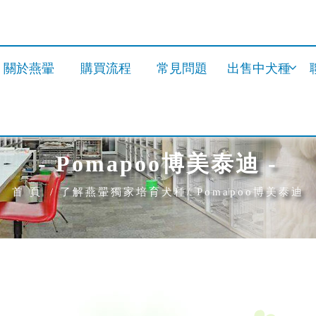
關於燕翬
購買流程
常見問題
出售中犬種
- Pomapoo博美泰迪 -
首 頁
了解燕翬獨家培育犬種
Pomapoo博美泰迪