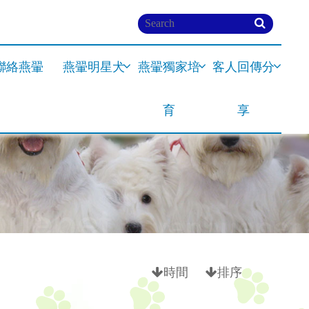
聯絡燕翬
燕翬明星犬
燕翬獨家培
客人回傳分
育
享
時間
排序