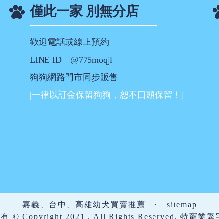
僅此一家 別無分店
歡迎電話或線上預約
LINE ID：@775moqjl
狗狗網路門市同步販售
|一律以訂金保留狗狗，恕不口頭保留！|
嘉義、台中、高雄幼犬買賣推薦
·
sitemap
 Copyright 2021 . All Rights Reserved. 特寵業