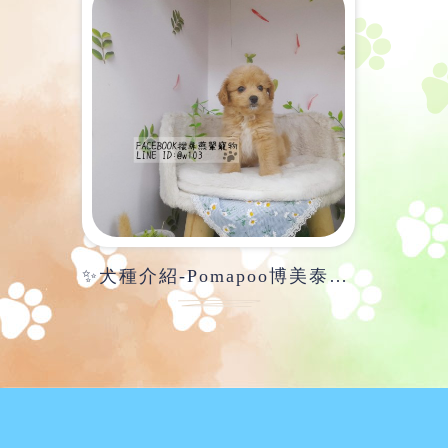
✨犬種介紹-Pomapoo博美泰迪✨