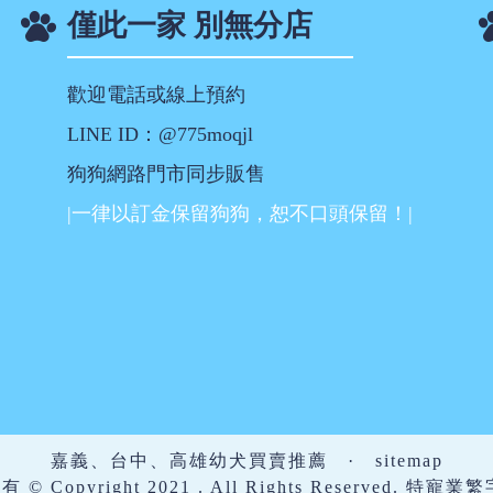
僅此一家 別無分店
歡迎電話或線上預約
LINE ID：@775moqjl
狗狗網路門市同步販售
|一律以訂金保留狗狗，恕不口頭保留！|
嘉義、台中、高雄幼犬買賣推薦
·
sitemap
 Copyright 2021 . All Rights Reserved. 特寵業