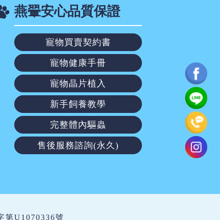
燕翬安心品質保證
寵物買賣契約書
寵物健康手冊
寵物晶片植入
新手飼養教學
完整體內驅蟲
售後服務諮詢(永久)
繁字第U1070336號