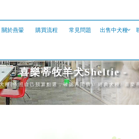
關於燕翬
購買流程
常見問題
出售中犬種
- 喜樂蒂牧羊犬Sheltie -
犬種(依照自己預算點選，確認再問價)
經典犬種
喜樂蒂