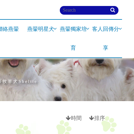
聯絡燕翬
燕翬明星犬
燕翬獨家培
客人回傳分
育
享
牧羊犬Sheltie
時間
排序