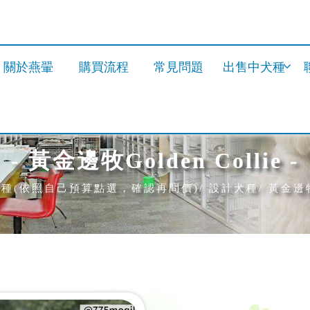
關於燕翬
購買流程
常見問題
出售中犬種
- 黃金邊牧Golden Collie -
種(依照自己預算點選，確認再問價)
設計犬種
黃金邊牧G