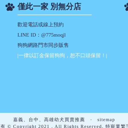
僅此一家 別無分店
歡迎電話或線上預約
LINE ID：@775moqjl
狗狗網路門市同步販售
|一律以訂金保留狗狗，恕不口頭保留！|
嘉義、台中、高雄幼犬買賣推薦
·
sitemap
 Copyright 2021 . All Rights Reserved. 特寵業