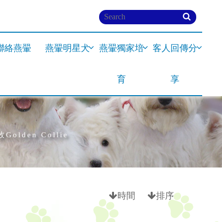
聯絡燕翬
燕翬明星犬
燕翬獨家培
客人回傳分
育
享
olden Collie
時間
排序