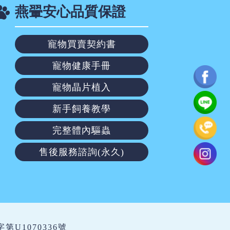
燕翬安心品質保證
寵物買賣契約書
寵物健康手冊
寵物晶片植入
新手飼養教學
完整體內驅蟲
售後服務諮詢(永久)
繁字第U1070336號