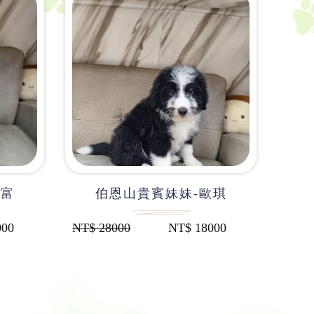
阿富
伯恩山貴賓妹妹-歐琪
000
NT$
28000
NT$
18000