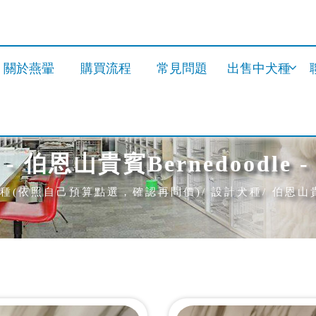
關於燕翬
購買流程
常見問題
出售中犬種
- 伯恩山貴賓Bernedoodle -
種(依照自己預算點選，確認再問價)
設計犬種
伯恩山貴