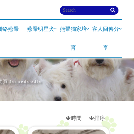
聯絡燕翬
燕翬明星犬
燕翬獨家培
客人回傳分
育
享
賓Bernedoodle
時間
排序