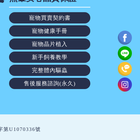
寵物買賣契約書
寵物健康手冊
寵物晶片植入
新手飼養教學
完整體內驅蟲
售後服務諮詢(永久)
繁字第U1070336號