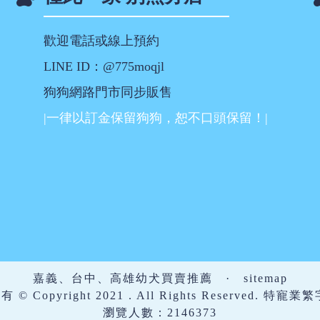
歡迎電話或線上預約
LINE ID：@775moqjl
狗狗網路門市同步販售
|一律以訂金保留狗狗，恕不口頭保留！|
嘉義、台中、高雄幼犬買賣推薦
·
sitemap
 Copyright 2021 . All Rights Reserved. 特寵業
瀏覽人數：2146373