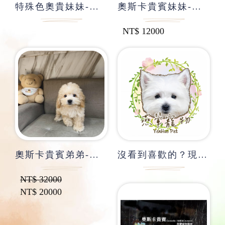
特殊色奧貴妹妹-光憩
奧斯卡貴賓妹妹-拉蒙
NT$
12000
奧斯卡貴賓弟弟-琮諾
沒看到喜歡的？現場看更多！
NT$
32000
NT$
20000