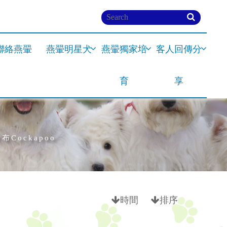
聯絡燕翬
燕翬明星犬
燕翬獨家培
客人回傳分
育
享
布Cockapoo
時間
排序