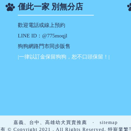
僅此一家 別無分店
歡迎電話或線上預約
LINE ID：@775moqjl
狗狗網路門市同步販售
|一律以訂金保留狗狗，恕不口頭保留！|
嘉義、台中、高雄幼犬買賣推薦
·
sitemap
 Copyright 2021 . All Rights Reserved. 特寵業