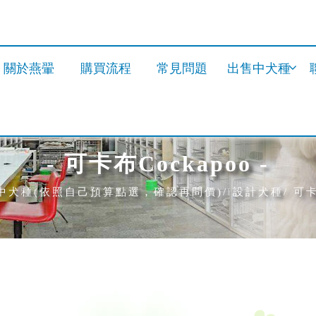
關於燕翬
購買流程
常見問題
出售中犬種
- 可卡布Cockapoo -
中犬種(依照自己預算點選，確認再問價)
設計犬種
可卡