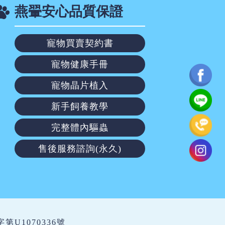
燕翬安心品質保證
寵物買賣契約書
寵物健康手冊
寵物晶片植入
新手飼養教學
完整體內驅蟲
售後服務諮詢(永久)
繁字第U1070336號