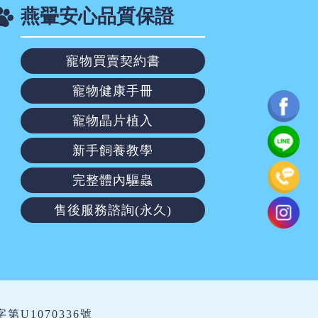
燕翬安心品質保證
寵物買賣契約書
寵物健康手冊
寵物晶片植入
新手飼養教學
完整體內驅蟲
售後服務諮詢(永久)
繁字第U1070336號