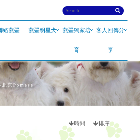
聯絡燕翬
燕翬明星犬
燕翬獨家培
客人回傳分
育
享
北京Pomese
時間
排序