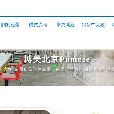
關於燕翬
購買流程
常見問題
出售中犬種
- 博美北京Pomese -
中犬種(依照自己預算點選，確認再問價)
設計犬種
博美