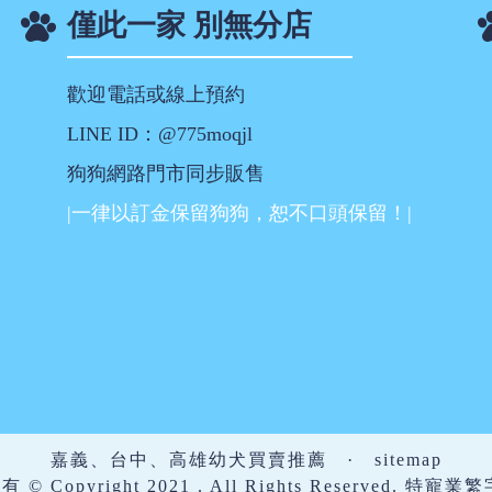
僅此一家 別無分店
歡迎電話或線上預約
LINE ID：@775moqjl
狗狗網路門市同步販售
|一律以訂金保留狗狗，恕不口頭保留！|
嘉義、台中、高雄幼犬買賣推薦
·
sitemap
 Copyright 2021 . All Rights Reserved. 特寵業